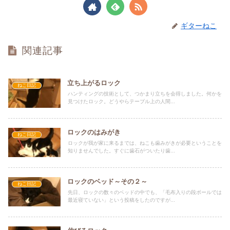
ギターねこ
関連記事
立ち上がるロック
ねこ日記
ハンティングの技術として、つかまり立ちを会得しました。何かを
見つけたロック。どうやらテーブル上の人間...
ロックのはみがき
ねこ日記
ロックが我が家に来るまでは、ねこも歯みがきが必要ということを
知りませんでした。すぐに歯石がついたり歯...
ロックのベッド～その２～
ねこ日記
先日、ロックの数々のベッドの中でも、「毛布入りの段ボールでは
最近寝ていない」という投稿をしたのですが...