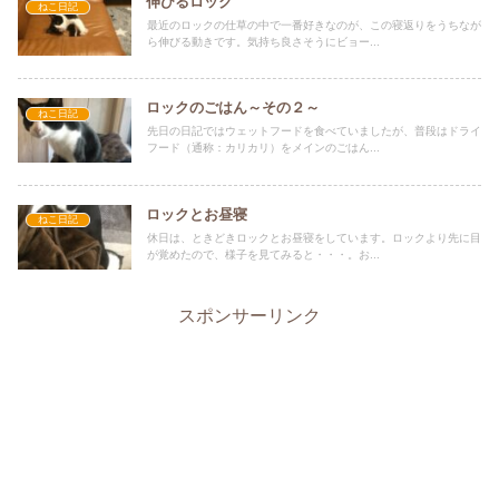
伸びるロック
ねこ日記
最近のロックの仕草の中で一番好きなのが、この寝返りをうちなが
ら伸びる動きです。気持ち良さそうにビョー...
ロックのごはん～その２～
ねこ日記
先日の日記ではウェットフードを食べていましたが、普段はドライ
フード（通称：カリカリ）をメインのごはん...
ロックとお昼寝
ねこ日記
休日は、ときどきロックとお昼寝をしています。ロックより先に目
が覚めたので、様子を見てみると・・・。お...
スポンサーリンク