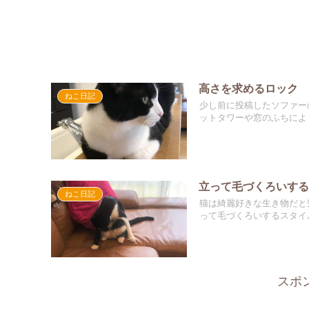
高さを求めるロック
ねこ日記
少し前に投稿したソファー
ットタワーや窓のふちによく
立って毛づくろいす
ねこ日記
猫は綺麗好きな生き物だと
って毛づくろいするスタイル
スポ