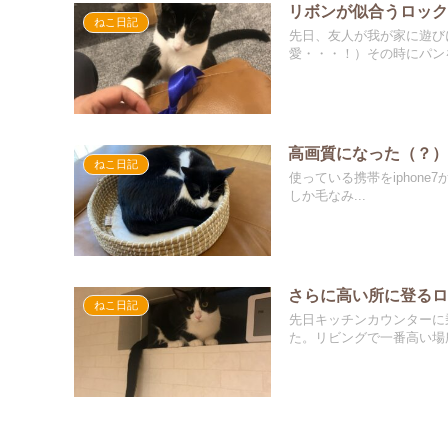
リボンが似合うロッ
ねこ日記
先日、友人が我が家に遊び
愛・・・！）その時にパンを
高画質になった（？
ねこ日記
使っている携帯をiphone7
しか毛なみ...
さらに高い所に登る
ねこ日記
先日キッチンカウンターに
た。リビングで一番高い場所