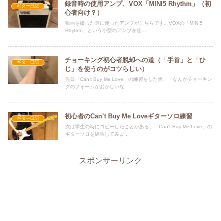
録音時の使用アンプ、VOX「MINI5 Rhythm」（初
ギター日記
心者向け？）
動画を撮った際に使ったアンプがこちらです。VOXの「MINI5
Rhythm」という小型のアンプを使...
チョーキング初心者脱却への道（「手首」と「ひ
ギター日記
じ」を使うのがコツらしい）
先日「Can’t Buy Me Love」の練習をした際、「なんかチョーキン
グのフォームがおかしいな...
初心者のCan’t Buy Me Loveギターソロ練習
ギター日記
次は学生の時にコピーしたことがある、「Can't Buy Me Love」の
ギターソロを練習してみま...
スポンサーリンク