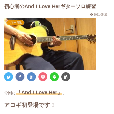
初心者のAnd I Love Herギターソロ練習
2021.05.21
ギター日記
「And I Love Her」
今回は
。
アコギ初登場です！