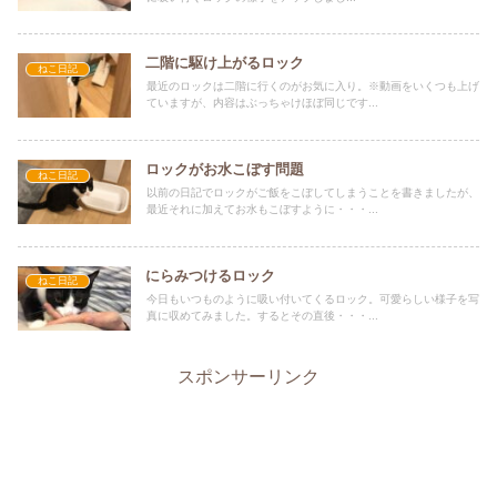
二階に駆け上がるロック
ねこ日記
最近のロックは二階に行くのがお気に入り。※動画をいくつも上げ
ていますが、内容はぶっちゃけほぼ同じです...
ロックがお水こぼす問題
ねこ日記
以前の日記でロックがご飯をこぼしてしまうことを書きましたが、
最近それに加えてお水もこぼすように・・・...
にらみつけるロック
ねこ日記
今日もいつものように吸い付いてくるロック。可愛らしい様子を写
真に収めてみました。するとその直後・・・...
スポンサーリンク