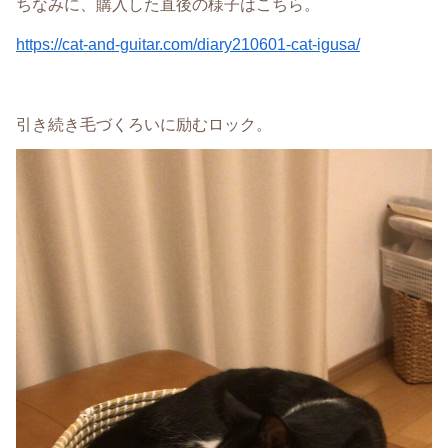
ちなみに、購入した直後の様子はこちら。
https://cat-and-guitar.com/diary210601-cat-igusa/
引き続き毛づくろいに励むロック。