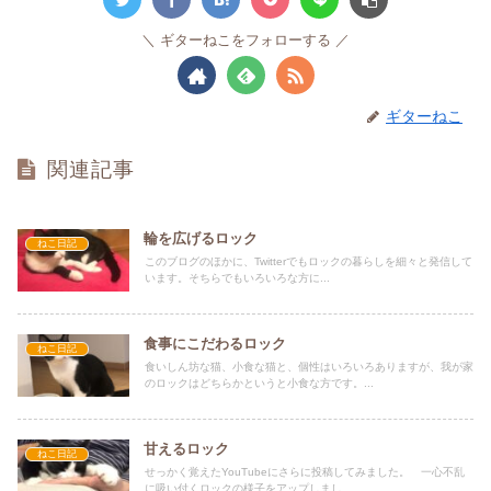
ギターねこをフォローする
ギターねこ
関連記事
輪を広げるロック
ねこ日記
このブログのほかに、Twitterでもロックの暮らしを細々と発信して
います。そちらでもいろいろな方に...
食事にこだわるロック
ねこ日記
食いしん坊な猫、小食な猫と、個性はいろいろありますが、我が家
のロックはどちらかというと小食な方です。...
甘えるロック
ねこ日記
せっかく覚えたYouTubeにさらに投稿してみました。 一心不乱
に吸い付くロックの様子をアップしまし...