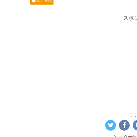
ねこ日記
スポ
ギターね