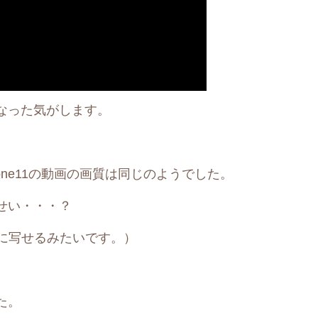
なった気がします。
hone11の動画の画質は同じのようでした。
せい・・・？
レイに写せるみたいです。）
た。