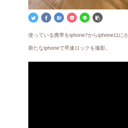
使っている携帯をiphone7からiphone11
新たなiphoneで早速ロックを撮影。