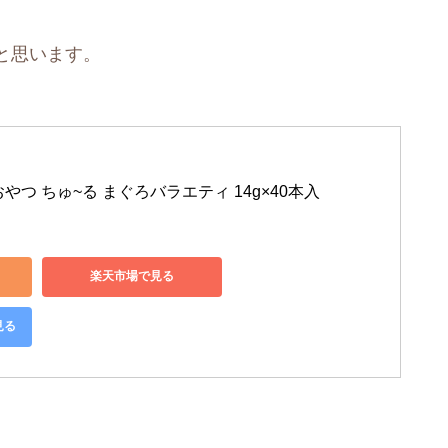
と思います。
用おやつ ちゅ~る まぐろバラエティ 14g×40本入
楽天市場で見る
見る