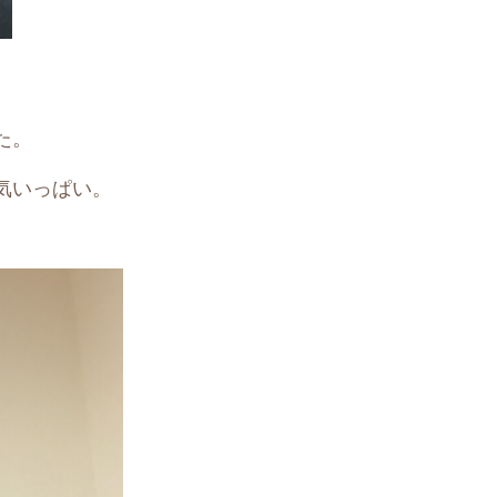
た。
気いっぱい。