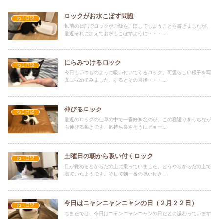
ロックがお水こぼす問題
ねこ日記
以前の日記でロックがご飯をこぼしてしまうことを書きましたが、
最近それに加えてお水もこぼすように・・・...
にらみつけるロック
ねこ日記
今日もいつものように吸い付いてくるロック。可愛らしい様子を写
真に収めてみました。するとその直後・・・...
伸びるロック
ねこ日記
最近のロックの仕草の中で一番好きなのが、この寝返りをうちなが
ら伸びる動きです。気持ち良さそうにビョー...
土曜日の朝から吸い付くロック
ねこ日記
目が覚めるとからだの上に乗っていました。どうやらからだの上で
寝ていたようです。そして朝一番の吸い付き...
今日はニャンニャンニャンの日（２月２２日）
ねこ日記
ちまたでは、今日はニャンニャンニャンの日だとに賑わっています